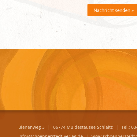
Bienenweg 3
|
06774 Muldestausee Schlaitz
|
Tel.: 0
info@schoennerstedt-verlag.de
|
www.schoennerstedt-