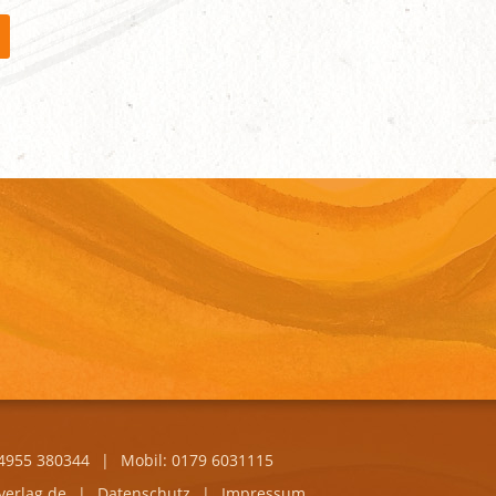
34955 380344
|
Mobil: 0179 6031115
verlag.de
|
Datenschutz
|
Impressum